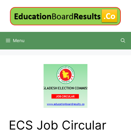
Skip
to
content
Menu
ECS Job Circular