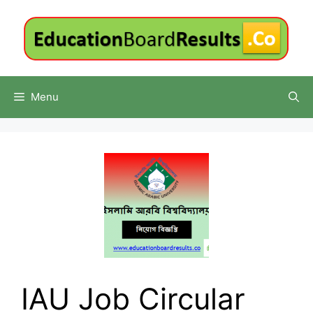
Skip
to
content
Menu
IAU Job Circular